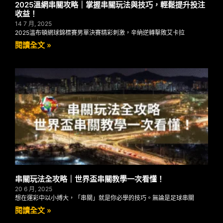
2025溫網串關攻略｜掌握串關玩法與技巧，輕鬆提升投注
收益！
14 7 月, 2025
2025溫布頓網球錦標賽男單決賽精彩刺激，辛納逆轉擊敗艾卡拉
閱讀全文 »
串關玩法全攻略｜世界盃串關教學一次看懂！
20 6 月, 2025
想在運彩中以小搏大，「串關」就是你必學的技巧。無論是足球串關
閱讀全文 »