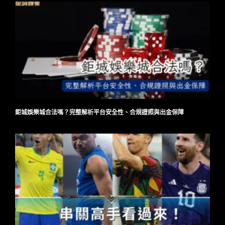
鉅城娛樂城合法嗎？完整解析平台安全性、合規證照與出金保障