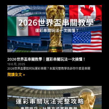
2026世界盃串關教學｜運彩串關玩法一次搞懂！
19 6 月, 2025
2026世界盃要如何玩運彩串關？本篇完整教學告訴你什麼是串關
閱讀全文 »