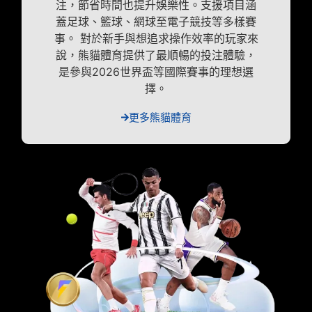
注，節省時間也提升娛樂性。支援項目涵
蓋足球、籃球、網球至電子競技等多樣賽
事。 對於新手與想追求操作效率的玩家來
說，熊貓體育提供了最順暢的投注體驗，
是參與2026世界盃等國際賽事的理想選
擇。
更多熊貓體育