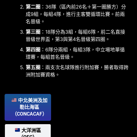
第二圈
：36隊（區內前26名＋第一圈勝方）分
成9組，每組4隊，進行主客雙循環比賽。前兩
名晉級。
第三圈
：18隊分為3組，每組6隊，前二名直接
晉級世界盃，第3與第4名晉級第四圈。
第四圈
：6隊分兩組，每組3隊，中立場地單循
環賽，每組首名晉級。
第五圈
：兩支次名球隊進行附加賽，勝者取得跨
洲附加賽資格。
中北美洲及加
勒比海區
（CONCACAF）
大洋洲區