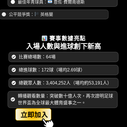
最佳年青球員：
恩佐·費爾南德斯
公平競爭獎：
英格蘭
賽事數據亮點
入場人數與進球創下新高
比賽總場數：64場
總進球數：172球（場均2.69球）
總觀眾人數：3,404,252人（場均約53,191人）
轉播觀看數量：突破數十億人次，再次證明足球
世界盃為全球最大體育盛事之一。