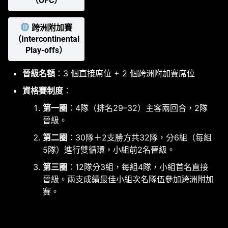
（OFC）
跨洲附加賽
（Intercontinental
Play-offs）
晉級名額
：3 個直接席位 + 2 個跨洲附加賽席位
資格賽制度
：
第一圈
：4隊（排名29–32）主客兩回合，2隊
晉級。
第二圈
：30隊＋2支勝方共32隊，分6組（每組
5隊）進行雙循環，小組前2名晉級。
第三圈
：12隊分3組，每組4隊，小組首名直接
晉級。兩支成績最佳小組次名隊伍參加跨洲附加
賽。