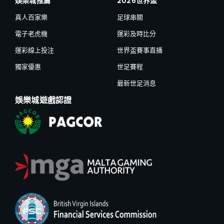
娛樂城推薦
2026世界盃
真人百家樂
足球串關
電子老虎機
運彩及時比分
運彩線上投注
世界盃賽事直播
獨家優惠
世足賽程
最新世足消息
娛樂城遊戲認證