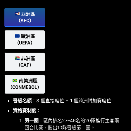
亞洲區
（AFC）
歐洲區
（UEFA）
非洲區
（CAF）
南美洲區
（CONMEBOL）
晉級名額
：8 個直接席位 + 1 個跨洲附加賽席位
資格賽制度
：
第一圈
：區內排名27–46名的20隊進行主客兩
回合比賽，勝出10隊晉級第二圈。