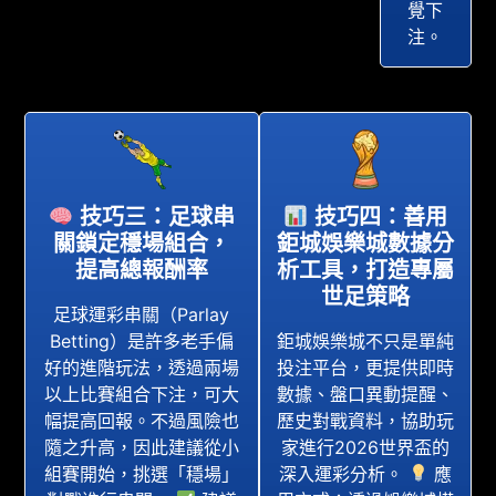
覺下
注。
技巧三：足球串
技巧四：善用
關鎖定穩場組合，
鉅城娛樂城數據分
提高總報酬率
析工具，打造專屬
世足策略
足球運彩串關（Parlay
Betting）是許多老手偏
鉅城娛樂城不只是單純
好的進階玩法，透過兩場
投注平台，更提供即時
以上比賽組合下注，可大
數據、盤口異動提醒、
幅提高回報。不過風險也
歷史對戰資料，協助玩
隨之升高，因此建議從小
家進行2026世界盃的
組賽開始，挑選「穩場」
深入運彩分析。
應