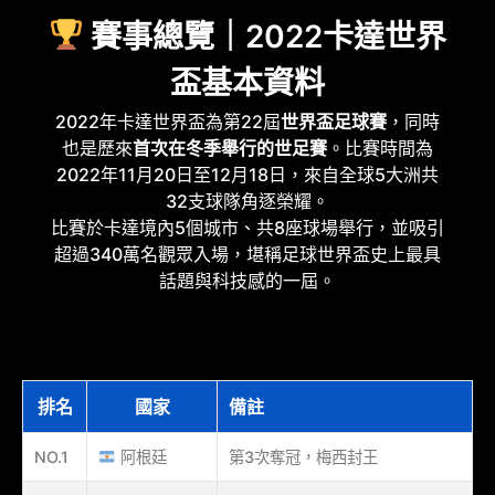
賽事總覽｜2022卡達世界
盃基本資料
2022年卡達世界盃為第22屆
世界盃足球賽
，同時
也是歷來
首次在冬季舉行的世足賽
。比賽時間為
2022年11月20日至12月18日，來自全球5大洲共
32支球隊角逐榮耀。
比賽於卡達境內5個城市、共8座球場舉行，並吸引
超過340萬名觀眾入場，堪稱足球世界盃史上最具
話題與科技感的一屆。
排名
國家
備註
NO.1
阿根廷
第3次奪冠，梅西封王