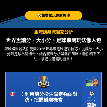
免費試玩運彩投注
鉅城娛樂城獨家分析
世界盃讓分、大小分、足球串關玩法懶人包
鉅城娛樂城教你玩懂2026世界盃足球運彩技巧，從讓分、大小
分到足球串關組合，結合實戰分析與盤口策略，助你精準下
注、掌握世足獲利機會！
一：利用讓分投注鎖定強弱對
二：
決，把握穩賺機會
掌握