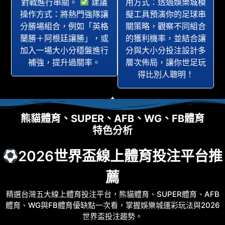
對戰進行串關。
建議
用方式：透過娛樂城模
操作方式：將熱門強隊讓
擬工具預演你的足球串
分勝場組合，例如「英格
關策略，觀察不同組合
蘭勝＋阿根廷讓勝」，或
的獲利機率，並結合讓
加入一場大小分穩盤進行
分與大小分投注設計多
補強，提升過關率。
層次佈局，讓你世足玩
得比別人聰明！
熊貓體育、SUPER、AFB、WG、FB體育
特色分析
2026世界盃線上體育投注平台推
薦
精選台灣五大線上體育投注平台，熊貓體育、SUPER體育、AFB
體育、WG與FB體育優缺點一次看，掌握娛樂城運彩玩法與2026
世界盃投注趨勢。