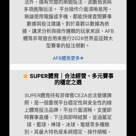
法外，還有完整的串關投注、波膽預測與
多項進階玩法。 平台操作介面清晰易用，
無論使用電腦或手機，都能快速查閱賽事
數據與投注建議。對於喜歡以數據為依
據、講求分析與操作邏輯的玩家來說，AFB
體育非常適合用來進行2026世界盃這類大
型賽事的投注規劃。
AFB體育更多
SUPER體育｜合法經營、多元賽事
的穩定之選
SUPER體育持有菲律賓CEZA合法營運牌
照，是一個重視平台穩定性與安全性的線
上體育投注品牌。平台介面清晰，支援即
時賽事直播、下注與即時結算，並涵蓋足
球、籃球、棒球、冰球、電競等多種類
別。其最大特色是系統穩定、操作順暢，