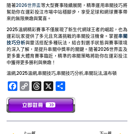
隨著
2026世界盃
等大型賽事陸續展開，精準運用串關技巧將
幫助你在運彩投注市場中站穩腳步，享受足球和網球賽事帶
來的無限樂趣與驚喜。
2025溫網精彩賽事不僅展現了新生代網球王者的崛起，也為
運彩玩家提供了多元且充滿挑戰的串關投注機會。掌握
串關
技巧分析
與靈活搭配多種玩法，結合對選手狀態與賽事環境
的深入了解，是提升串關中獎率的關鍵。隨著2026世界盃及
更多重大體育賽事臨近，精準的串關策略將助你在運彩投注
中獲得更多勝利與樂趣！
溫網,2025溫網,串關技巧,串關技巧分析,串關玩法,溫布頓
Facebook
Copy
Threads
X
分
Link
享
上一篇
下一篇