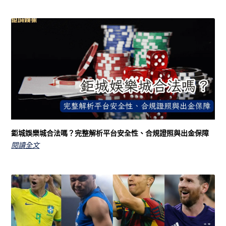
鉅城娛樂城合法嗎？完整解析平台安全性、合規證照與出金保障
閱讀全文