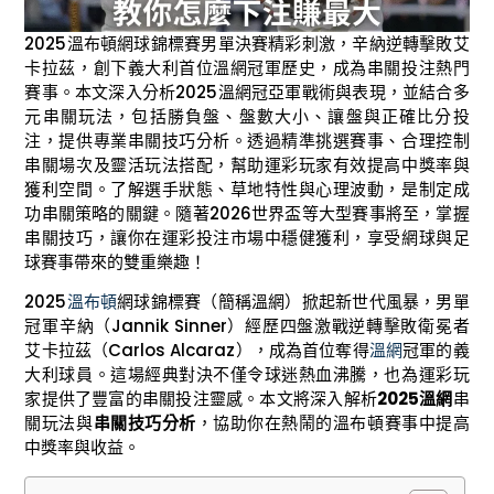
2025溫布頓網球錦標賽男單決賽精彩刺激，辛納逆轉擊敗艾
卡拉茲，創下義大利首位溫網冠軍歷史，成為串關投注熱門
賽事。本文深入分析2025溫網冠亞軍戰術與表現，並結合多
元串關玩法，包括勝負盤、盤數大小、讓盤與正確比分投
注，提供專業串關技巧分析。透過精準挑選賽事、合理控制
串關場次及靈活玩法搭配，幫助運彩玩家有效提高中獎率與
獲利空間。了解選手狀態、草地特性與心理波動，是制定成
功串關策略的關鍵。隨著2026世界盃等大型賽事將至，掌握
串關技巧，讓你在運彩投注市場中穩健獲利，享受網球與足
球賽事帶來的雙重樂趣！
2025
溫布頓
網球錦標賽（簡稱溫網）掀起新世代風暴，男單
冠軍辛納（Jannik Sinner）經歷四盤激戰逆轉擊敗衛冕者
艾卡拉茲（Carlos Alcaraz），成為首位奪得
溫網
冠軍的義
大利球員。這場經典對決不僅令球迷熱血沸騰，也為運彩玩
家提供了豐富的串關投注靈感。本文將深入解析
2025溫網
串
關玩法與
串關技巧分析
，協助你在熱鬧的溫布頓賽事中提高
中獎率與收益。