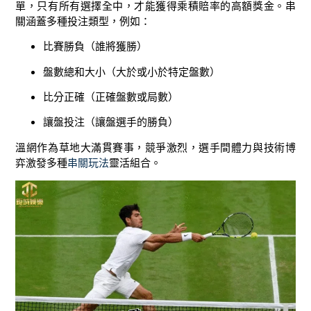
單，只有所有選擇全中，才能獲得乘積賠率的高額獎金。串
關涵蓋多種投注類型，例如：
比賽勝負（誰將獲勝）
盤數總和大小（大於或小於特定盤數）
比分正確（正確盤數或局數）
讓盤投注（讓盤選手的勝負）
溫網作為草地大滿貫賽事，競爭激烈，選手間體力與技術博
弈激發多種
串關玩法
靈活組合。