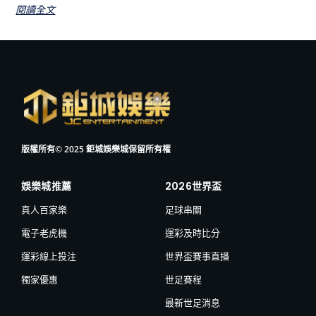
閱讀全文
版權所有© 2025 鉅城娛樂城保留所有權
娛樂城推薦
2026世界盃
真人百家樂
足球串關
電子老虎機
運彩及時比分
運彩線上投注
世界盃賽事直播
獨家優惠
世足賽程
最新世足消息