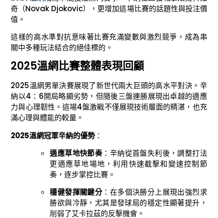
奇（Novak Djokovic），更增加這場比賽的話題性與投注價
值。
這樣的高水準對抗意味著比賽充滿變數與激烈競爭，成為串
關中多種玩法結合的絕佳標的。
2025溫網比賽整體表現回顧
2025溫網男單決賽展現了新世代兩大巨頭的高水平對決。辛
納以4：6開局略顯劣勢，但隨後三盤連勝展現出卓越的適應
力與心理韌性。這場4盤激戰不僅展現技術層面的精湛，也充
滿心理與體能的較量。
2025溫網冠軍辛納的優勢
：
適應草地快節奏
：辛納從首盤失利後，調整打法
更適應草地場地，利用快速截擊和變速控制節
奏，逐步掌控比賽。
穩健發揮關鍵分
：在多個決勝分上展現出強烈求
勝欲與冷靜，尤其是發球局的穩定性顯著提升，
削弱了艾卡拉茲的反擊機會。