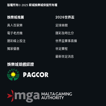
版權所有© 2025 鉅城娛樂城保留所有權
娛樂城推薦
2026世界盃
真人百家樂
足球串關
電子老虎機
運彩及時比分
運彩線上投注
世界盃賽事直播
獨家優惠
世足賽程
最新世足消息
娛樂城遊戲認證