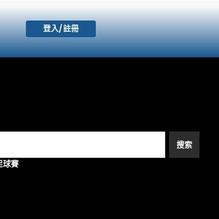
登入/註冊
搜索
足球賽