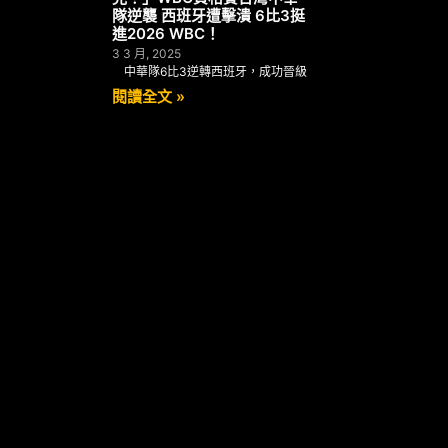
隊逆襲 西班牙遭擊潰 6比3挺
進2026 WBC！
3 3 月, 2025
中華隊6比3逆轉西班牙，成功晉級
閱讀全文 »