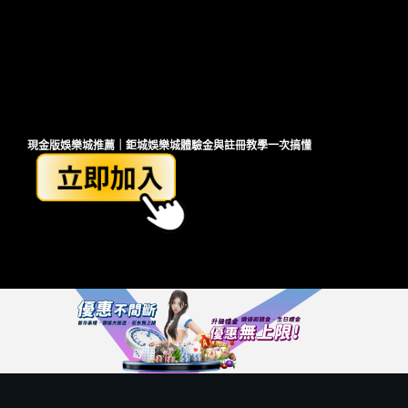
現金版娛樂城推薦｜鉅城娛樂城體驗金與註冊教學一次搞懂