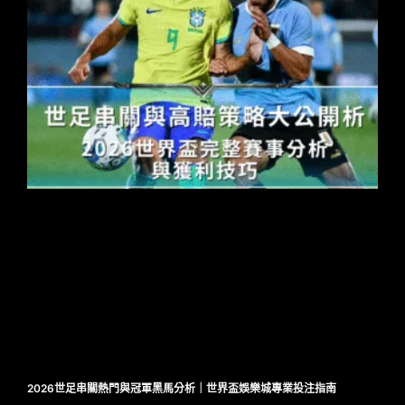
2026世足串關熱門與冠軍黑馬分析｜世界盃娛樂城專業投注指南