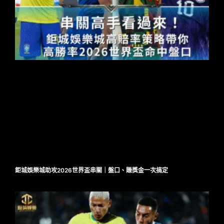
鉅城娛樂城助攻2026世界盃串關｜盤口、賺獎金一次搞定