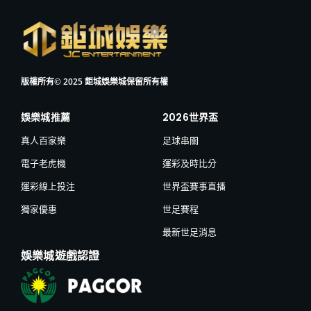
版權所有© 2025 鉅城娛樂城保留所有權
娛樂城推薦
2026世界盃
真人百家樂
足球串關
電子老虎機
運彩及時比分
運彩線上投注
世界盃賽事直播
獨家優惠
世足賽程
最新世足消息
娛樂城遊戲認證