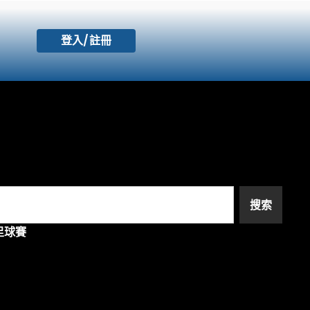
登入/註冊
搜索
足球賽