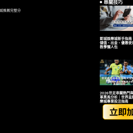
串關技巧
樂城推薦完整分
鉅城娛樂城新手指南
儲值、出金、優惠使
教學懶人包
2026世足串關熱門
軍黑馬分析｜世界盃
樂城專業投注指南