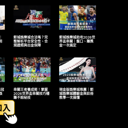
：
鉅城娛樂城合法嗎？完
鉅城娛樂城助攻2026世
用
整解析平台安全性、合
界盃串關｜盤口、賺獎
規證照與出金保障
金一次搞定
與冠
串關王者養成術！掌握
現金版娛樂城推薦｜鉅
娛
2026世界盃串關技巧穩
城娛樂城體驗金與註冊
賺不賠秘技
教學一次搞懂