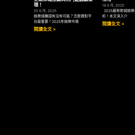
理！
16 6 月, 2025
20 6 月, 2025
2025最新鉅城娛
娛樂城賺錢有沒有可能？怎麼選對平
析！本文深入介
台最重要！2025年娛樂市場
閱讀全文 »
閱讀全文 »