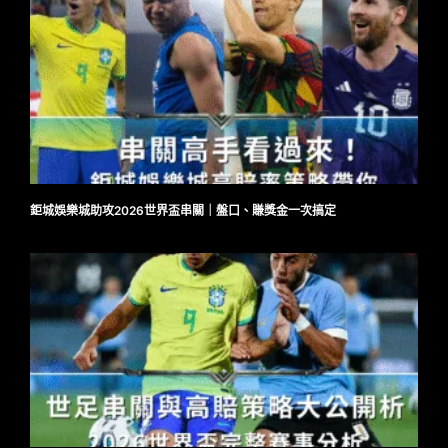
鉅城娛樂城助攻2026世界盃串關｜盤口、賺獎金一次搞定