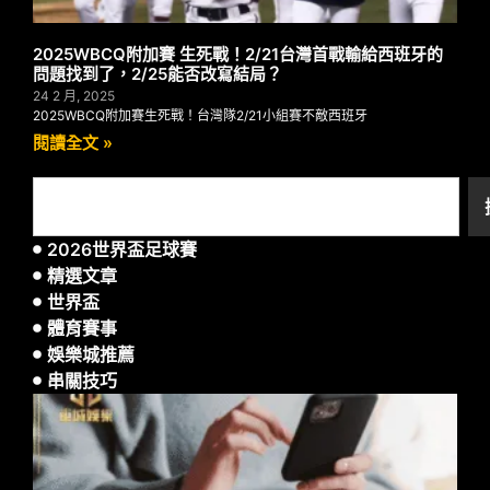
2025WBCQ附加賽 生死戰！2/21台灣首戰輸給西班牙的
問題找到了，2/25能否改寫結局？
24 2 月, 2025
2025WBCQ附加賽生死戰！台灣隊2/21小組賽不敵西班牙
閱讀全文 »
2026世界盃足球賽
精選文章
世界盃
體育賽事
娛樂城推薦
串關技巧