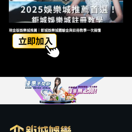
現金版娛樂城推薦｜鉅城娛樂城體驗金與註冊教學一次搞懂