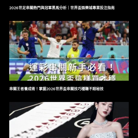
2026世足串關熱門與冠軍黑馬分析｜世界盃娛樂城專業投注指南
串關王者養成術！掌握2026世界盃串關技巧穩賺不賠秘技