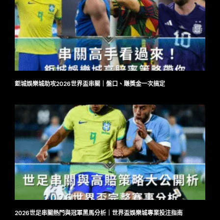
鉅城娛樂城助攻2026世界盃串關｜盤口、賺獎金一次搞定
2026世足串關熱門與冠軍黑馬分析｜世界盃娛樂城專業投注指南