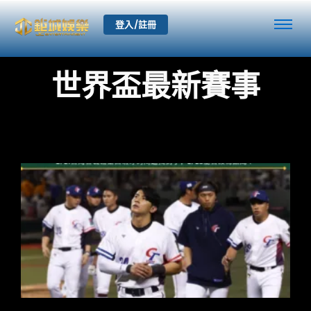
登入/註冊
世界盃最新賽事
Tag: 中華隊首戰西班牙