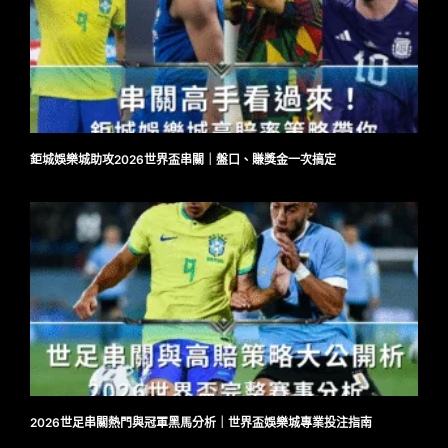
鉅城娛樂城助攻2026世界盃串關｜盤口、賺獎金一次搞定
2026世足串關熱門與冠軍黑馬分析｜世界盃娛樂城專業投注指南