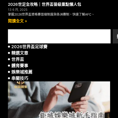
2026世足全攻略｜世界盃晉級重點懶人包
13 6 月, 2025
掌握2026世界盃資格賽晉級制度與各洲賽制，快速了解AFC、
閱讀全文 »
2026世界盃足球賽
精選文章
世界盃
體育賽事
娛樂城推薦
串關技巧