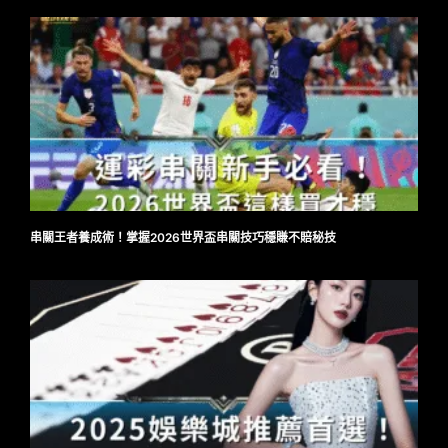
串關王者養成術！掌握2026世界盃串關技巧穩賺不賠秘技