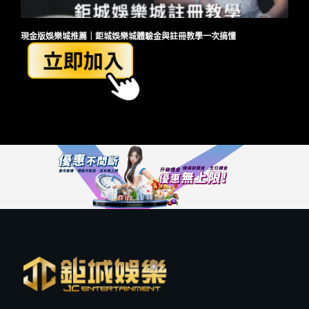
現金版娛樂城推薦｜鉅城娛樂城體驗金與註冊教學一次搞懂