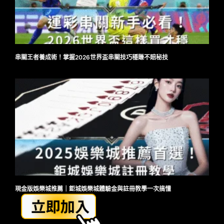
串關王者養成術！掌握2026世界盃串關技巧穩賺不賠秘技
現金版娛樂城推薦｜鉅城娛樂城體驗金與註冊教學一次搞懂