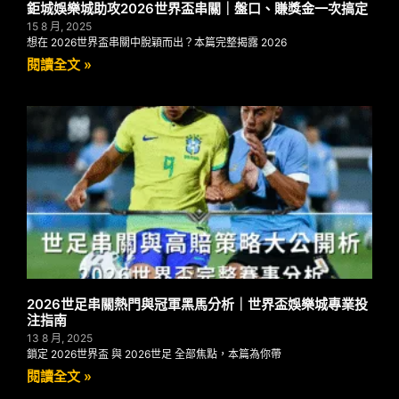
鉅城娛樂城助攻2026世界盃串關｜盤口、賺獎金一次搞定
15 8 月, 2025
想在 2026世界盃串關中脫穎而出？本篇完整揭露 2026
閱讀全文 »
2026世足串關熱門與冠軍黑馬分析｜世界盃娛樂城專業投
注指南
13 8 月, 2025
鎖定 2026世界盃 與 2026世足 全部焦點，本篇為你帶
閱讀全文 »