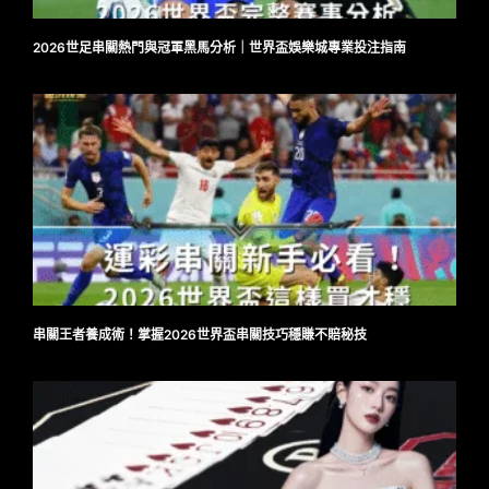
2026世足串關熱門與冠軍黑馬分析｜世界盃娛樂城專業投注指南
串關王者養成術！掌握2026世界盃串關技巧穩賺不賠秘技