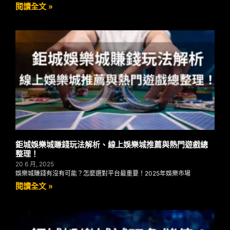
閱讀全文 »
鉅城娛樂城賺錢玩法解析、線上娛樂城推薦與熱門遊戲總
整理！
20 6 月, 2025
娛樂城賺錢有沒有可能？怎麼選對平台最重要！2025年娛樂市場
閱讀全文 »