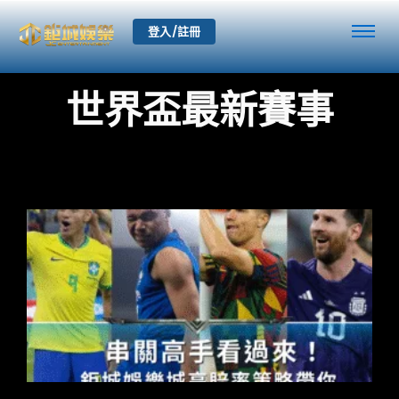
登入/註冊
世界盃最新賽事
Category: 鉅城娛樂城