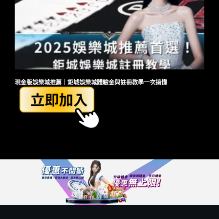
現金版娛樂城推薦｜鉅城娛樂城體驗金與註冊教學一次搞懂