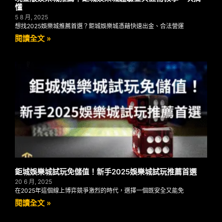
懂
5 8 月, 2025
想找2025娛樂城推薦首選？鉅城娛樂城憑藉快速出金、合法營運
閱讀全文 »
鉅城娛樂城試玩免儲值！新手2025娛樂城試玩推薦首選
20 6 月, 2025
在2025年這個線上博弈競爭激烈的時代，選擇一個既安全又能免
閱讀全文 »