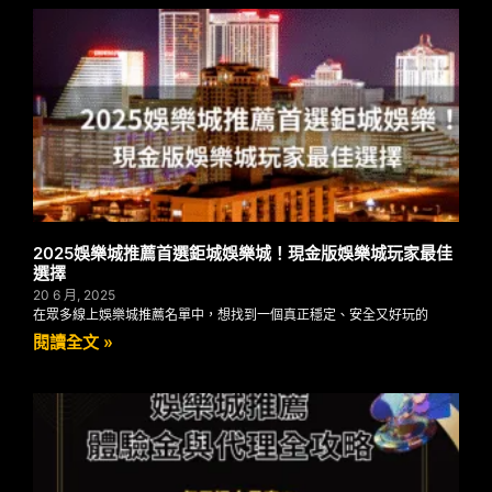
2025娛樂城推薦首選鉅城娛樂城！現金版娛樂城玩家最佳
選擇
20 6 月, 2025
在眾多線上娛樂城推薦名單中，想找到一個真正穩定、安全又好玩的
閱讀全文 »