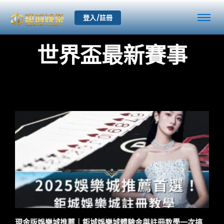
登入/註冊
世界盃最新賽事
Category: 娛樂城體驗金
現金版娛樂城推薦｜鉅城娛樂城體驗金與註冊教學一次搞