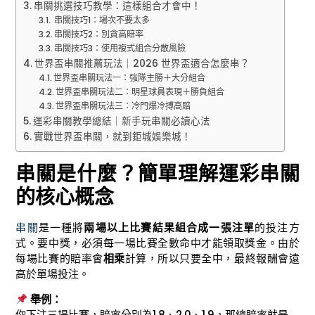
串關挑選技巧教學：這樣組合才會中！
串關技巧1：場次不要太多
串關技巧2：別貪高賠率
串關技巧3：使用複式組合分散風險
世界盃串關推薦玩法｜2026 世界盃適合怎麼串？
世界盃串關玩法一：強隊主勝＋大分組合
世界盃串關玩法二：明星球員表現＋勝負組合
世界盃串關玩法三：冷門爆冷搏高賠
運彩串關教學總結｜新手玩串關必讀心法
實戰世界盃串關，就到鉅城娛樂城！
串關是什麼？簡單理解運彩串關
的核心概念
串關
是一種將
兩場以上比賽結果組合成一張注單
的投注方
式。要中獎，必須每一場比賽全數命中才能領取獎金。由於
每場比賽的賠率會
相乘
計算，所以只要全中，最終報酬會遠
高於單場投注。
舉例：
你下注三場比賽，賠率分別為1.8、2.0、1.9，那總賠率就是