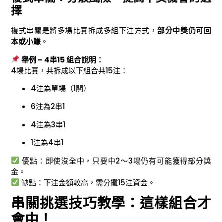
擇
複式串關是將多場比賽拆成多組下注方式，
部分中獎仍可回
本或小賺
。
舉例 – 4串15 組合說明：
4場比賽，共拆成以下組合共15注：
4注為單場（1關）
6注為2串1
4注為3串1
1注為4串1
優點：即使沒全中，只要中2～3場仍有可能獲得部分獎
金。
缺點：下注金額較高，需分攤15注資金。
串關挑選技巧教學：這樣組合才
會中！