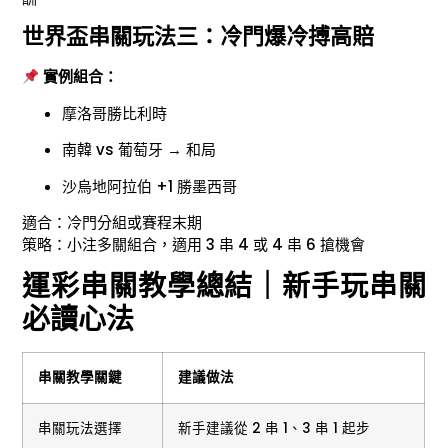
世界盃串關玩法三：冷門爆冷搏高賠
實例組合：
摩洛哥勝比利時
南韓 vs 葡萄牙 → 和局
沙烏地阿拉伯 +1 勝墨西哥
適合：冷門分組或賽程末期
策略：小注多關組合，適用 3 串 4 或 4 串 6 搶機會
運彩串關教學總結｜新手玩串關
必讀心法
串關教學關鍵
建議做法
串關玩法選擇
新手建議從 2 串 1、3 串 1 起步