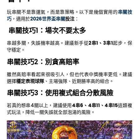
玩串關不是靠運氣，而是靠策略。以下是幾個實用的
串關技
巧
，適用於
2026世界盃串關
投注
：
串關技巧1：場次不要太多
串越多關，失誤機率越高。建議新手從
2串1、3串1
起步，保
守穩定。
串關技巧2：別貪高賠率
雖然高賠率看起來很吸引人，但也代表中獎機率更低。建議
選擇
穩定表現球隊
、主場強隊、近期勝率高的組合。
串關技巧3：使用複式組合分散風險
若真的想串4關以上，建議使用
4串6、4串11、4串15
這類複
式玩法，降低一關失誤就全部泡湯的風險。