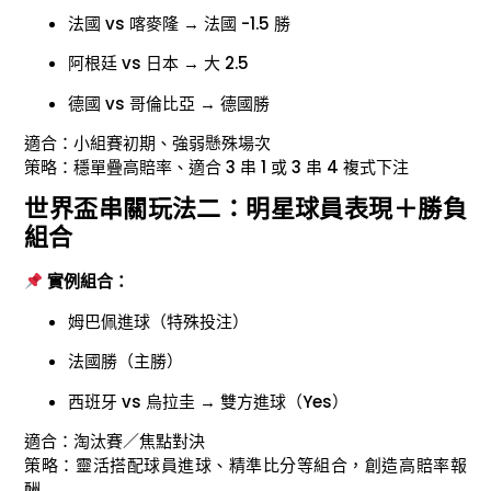
法國 vs 喀麥隆 → 法國 -1.5 勝
阿根廷 vs 日本 → 大 2.5
德國 vs 哥倫比亞 → 德國勝
適合：小組賽初期、強弱懸殊場次
策略：穩單疊高賠率、適合 3 串 1 或 3 串 4 複式下注
世界盃串關玩法二：明星球員表現＋勝負
組合
實例組合：
姆巴佩進球（特殊投注）
法國勝（主勝）
西班牙 vs 烏拉圭 → 雙方進球（Yes）
適合：淘汰賽／焦點對決
策略：靈活搭配球員進球、精準比分等組合，創造高賠率報
酬