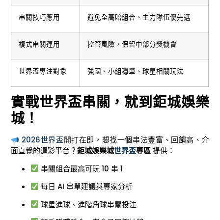
串關技巧應用
避免全高賠組合、主力隊伍優先選
複式串關運用
控管風險，保留中部分獎機會
世界盃專注對象
強國、小組穩單、球星相關玩法
實戰世界盃串關，就到鉅城娛樂
城！
2026世界盃
開打在即，想找一個串法豐富、回饋高、介
面直覺的運彩平台？
鉅城娛樂城
世界盃
專區
提供：
串關組合最高可玩 10 串 1
每日 AI 串單建議與專家分析
球星進球、進階角球串關投注