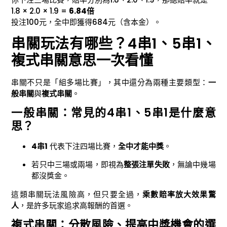
1.8 × 2.0 × 1.9 =
6.84倍
投注100元，全中即獲得684元（含本金）。
串關玩法有哪些？4串1、5串1、
複式串關意思一次看懂
串關不只是「組多場比賽」，其中還分為兩種主要類型：
一
般串關
與
複式串關
。
一般串關：常見的4串1、5串1是什麼意
思？
4串1
代表下注四場比賽，
全中才能中獎
。
若只中三場或兩場，即視為
整張注單失敗
，無論中幾場
都沒獎金。
這類串關玩法風險高，但只要全過，
乘數賠率放大效果驚
人
，是許多玩家追求高報酬的首選。
複式串關：分散風險、提高中獎機會的選