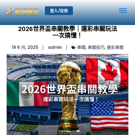
登入/註冊
2026世界盃串關教學｜運彩串關玩法
一次搞懂！
19 6 月, 2025
admin
串關
,
串關技巧
,
運彩串關