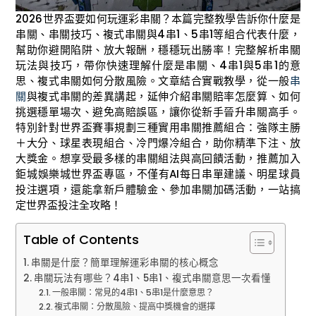
2026世界盃要如何玩運彩串關？本篇完整教學告訴你什麼是
串關、串關技巧、複式串關與4串1、5串1等組合代表什麼，
幫助你避開陷阱、放大報酬，穩穩玩出勝率！完整解析串關
玩法與技巧，帶你快速理解什麼是串關、4串1與5串1的意
思、複式串關如何分散風險。文章結合實戰教學，從一般
串
關
與複式串關的差異講起，延伸介紹串關賠率怎麼算、如何
挑選穩單場次、避免高賠誤區，讓你從新手晉升串關高手。
特別針對世界盃賽事規劃三種實用串關推薦組合：強隊主勝
＋大分、球星表現組合、冷門爆冷組合，助你精準下注、放
大獎金。想享受最多樣的串關組法與高回饋活動，推薦加入
鉅城娛樂城世界盃專區，不僅有AI每日串單建議、明星球員
投注選項，還能拿新戶體驗金、參加串關加碼活動，一站搞
定世界盃投注全攻略！
Table of Contents
串關是什麼？簡單理解運彩串關的核心概念
串關玩法有哪些？4串1、5串1、複式串關意思一次看懂
一般串關：常見的4串1、5串1是什麼意思？
複式串關：分散風險、提高中獎機會的選擇