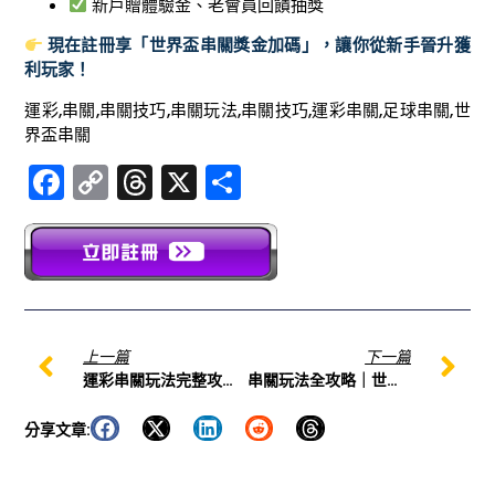
新戶贈體驗金、老會員回饋抽獎
現在註冊享「世界盃串關獎金加碼」，讓你從新手晉升獲
利玩家！
運彩,串關,串關技巧,串關玩法,串關技巧,運彩串關,足球串關,世
界盃串關
Facebook
Copy
Threads
X
分
Link
享
上一篇
下一篇
運彩串關玩法完整攻略｜串關技巧、計算方式實戰教學
串關玩法全攻略｜世界盃串關教學一次看懂！
分享文章: